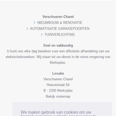
Verschueren Charel
NIEUWBOUW & RENOVATIE
AUTOMATISATIE GARAGEPOORTEN
TUINVERLICHTING
Snel en vakkundig
U kunt ons elke dag bereiken voor een efficiënte afhandeling van uw
elektriciteitswerken. Wij staan tot uw dienst in de ruime omgeving van
Merksplas.
Locatie
Verschueren Charel
Hoevestraat 54
B - 2330 Merksplas
Bekijk routemap
Contacteer Ons
We maken gebruik van cookies om uw
0494 24 69 25